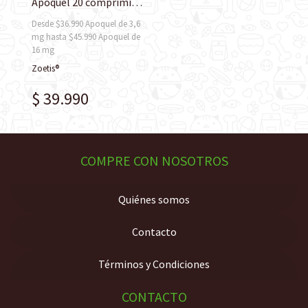
Apoquel 20 comprimidos
Desde $36.990 Apoquel de 3,6
mg hasta $45.990 Apoquel de
16 mg
Zoetis®
$ 39.990
COMPRE CON NOSOTROS
Quiénes somos
Contacto
Términos y Condiciones
CONTACTO