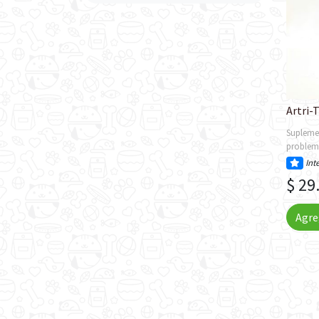
Artri-
Suplemen
problema
Int
$ 29
Agre