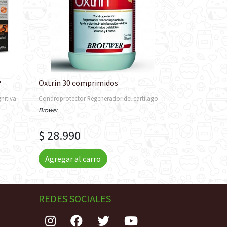
P
Oxtrin 30 comprimidos
nitiva
Condroprotector Regenerador del cartílago.
Brower
$ 28.990
Agregar al carro
REDES SOCIALES