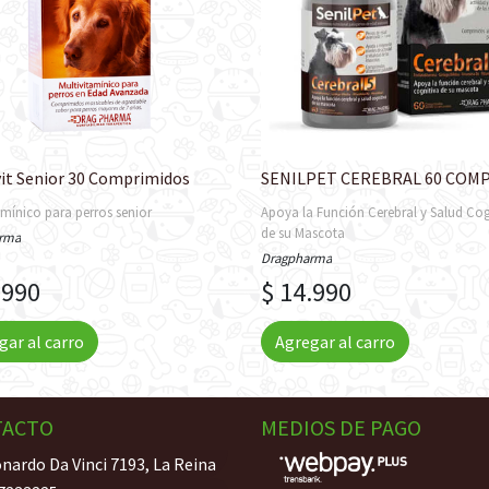
it Senior 30 Comprimidos
SENILPET CEREBRAL 60 COM
amínico para perros senior
Apoya la Función Cerebral y Salud Cog
de su Mascota
rma
Dragpharma
.990
$ 14.990
gar al carro
Agregar al carro
TACTO
MEDIOS DE PAGO
nardo Da Vinci 7193, La Reina