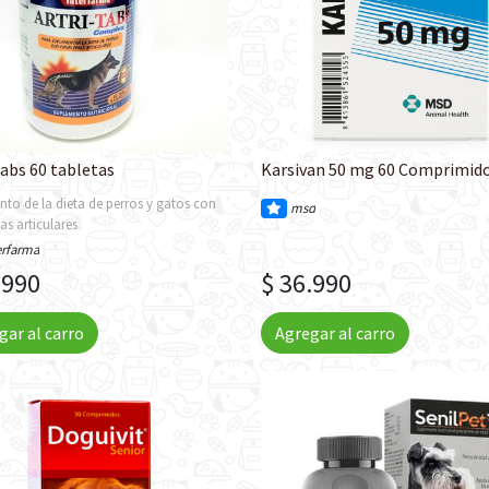
Tabs 60 tabletas
Karsivan 50 mg 60 Comprimid
to de la dieta de perros y gatos con
msd
s articulares
erfarma
.990
$ 36.990
gar al carro
Agregar al carro