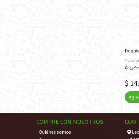
Doguiv
Multivit
Dragpha
$ 14
Agre
COMPRE CON NOSOTROS
CON
Quiénes somos
Leo