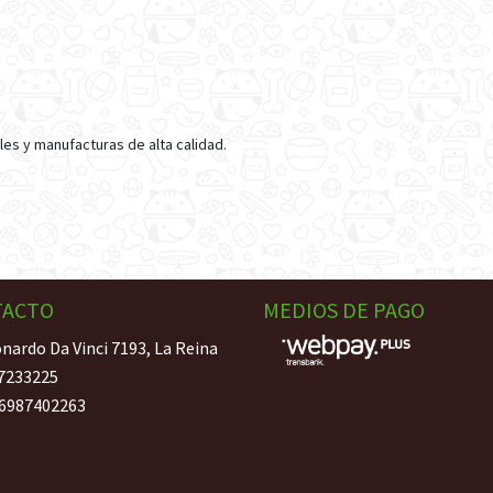
es y manufacturas de alta calidad.
TACTO
MEDIOS DE PAGO
nardo Da Vinci 7193, La Reina
7233225
6987402263