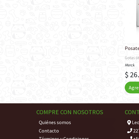
Posate
Gotas ót
Merck
$ 26
Agre
COMPRE CON NOSOTROS
CON
Quiénes somos
Leo
Contacto
22
Términos y Condiciones
+5