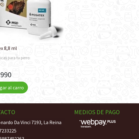
x 8,8 ml
icas para tu perro
.990
gar al carro
TACTO
MEDIOS DE PAGO
nardo Da Vinci 7193, La Reina
7233225
6987402263