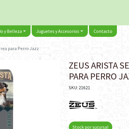
o y Belleza
Juguetes y Accesorios
Contacto
orrea para Perro Jazz
ZEUS ARISTA S
PARA PERRO JA
SKU: 21621
Stock por sucursal