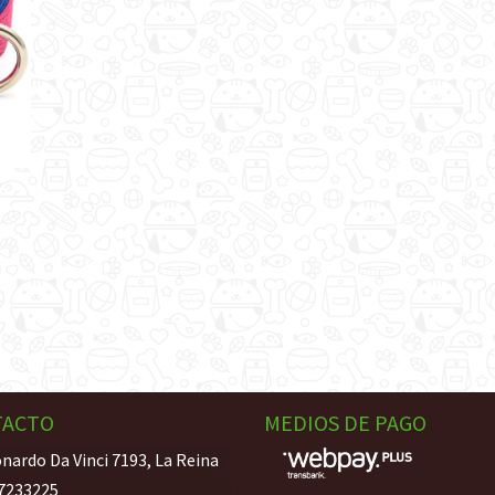
TACTO
MEDIOS DE PAGO
nardo Da Vinci 7193, La Reina
7233225