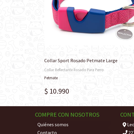
Collar Sport Rosado Petmate Large
Collar Reflectante Rosado Para Perro
Petmate
$ 10.990
COMPRE CON NOSOTROS
CON
Quiénes somos
Leo
Contacto
22