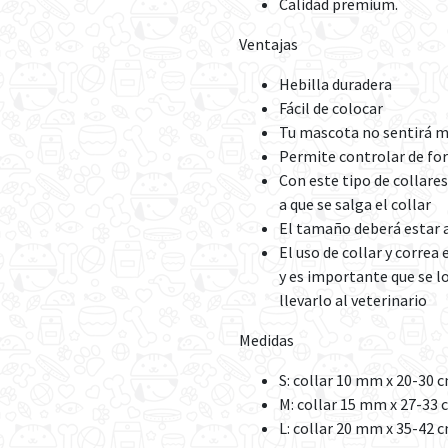
Calidad premium.
Ventajas
Hebilla duradera
Fácil de colocar
Tu mascota no sentirá mo
Permite controlar de fo
Con este tipo de collare
a que se salga el collar
El tamaño deberá estar a
El uso de collar y correa
y es importante que se l
llevarlo al veterinario
Medidas
S: collar 10 mm x 20-30 
M: collar 15 mm x 27-33 
L: collar 20 mm x 35-42 