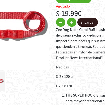
Agotado.
$ 19.990
Encargar
Zee.Dog Neon Coral Ruff Leash 
de diseño exclusivo y edición 
impacto para hacer que sus bra
que tienden a tironear. Equipad
Fabricadas en nylon de primer
Product News International".
Medidas:
S: 2 x 120 cm
L 2,5 x 120
THE SUPER HOOK: El súpe
para mayor precaución d