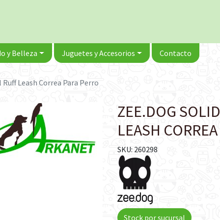
o y Belleza
Juguetes y Accesorios
Contacto
 Ruff Leash Correa Para Perro
ZEE.DOG SOLI
LEASH CORREA
SKU: 260298
Stock por sucursal