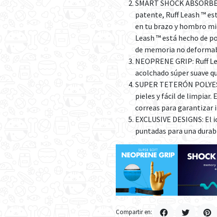
SMART SHOCK ABSORBEN
patente, Ruff Leash ™ est
en tu brazo y hombro mie
Leash ™ está hecho de po
de memoria no deformab
NEOPRENE GRIP: Ruff Le
acolchado súper suave qu
SUPER TETERÓN POLYESTE
pieles y fácil de limpiar
correas para garantizar 
EXCLUSIVE DESIGNS: El i
puntadas para una durabi
Compartir en: