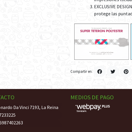
EXCLUSIVE DESIGNS
protege las puntad
Compartir en:
TACTO
MEDIOS DE PAGO
nardo Da Vinci 7193, La Reina
7233225
6987402263