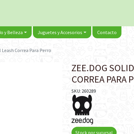
o y Belleza
Juguetes y Accesorios
Contacto
l Leash Correa Para Perro
ZEE.DOG SOLI
CORREA PARA 
SKU: 260289
Stock por sucursal