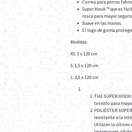
Correa para perros fabri
Super Hook ™ que es fácil 
rosca para mayor segurid
Suave en las manos.
El logo de goma protege
Medidas:
XS: 1 x 120 cm
S: 1,5 x 120 cm
L: 2,5 x 120 cm
THE SUPER HOOK: E
tornillo para mayo
POLIÉSTER SUPER T
resistente a la inte
Utilizan lo último
impresiones nítida