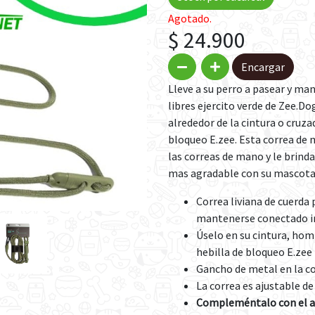
Agotado.
$ 24.900
Encargar
Lleve a su perro a pasear y m
libres ejercito verde de Zee.Do
alrededor de la cintura o cruza
bloqueo E.zee. Esta correa de
las correas de mano y le brinda
mas agradable con su mascota
Correa liviana de cuerda
mantenerse conectado in
Úselo en su cintura, hom
hebilla de bloqueo E.zee f
Gancho de metal en la corr
La correa es ajustable de
Compleméntalo con el a