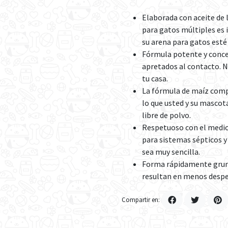
Elaborada con aceite de
para gatos múltiples es 
su arena para gatos est
Fórmula potente y conce
apretados al contacto. 
tu casa.
La fórmula de maíz compr
lo que usted y su mascot
libre de polvo.
Respetuoso con el medio
para sistemas sépticos y 
sea muy sencilla.
Forma rápidamente grumo
resultan en menos desper
Compartir en: