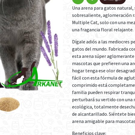
Una arena para gatos natural, 
sobresaliente, aglomeración rá
Multiple Cat, solo con una mez
una fragancia floral relajante.
Dígale adiós a las mediocres pe
gatos del mundo. Fabricada co
esta arena súper aglomerante e
mascotas que prefieren una are
hogar tenga ese olor desagrada
fácil con esta fórmula de aglu
comprimido está completamente 
familia pueden respirar tranqu
perturbará su vertido con una
ecológica, totalmente desecha
de alcantarillado. Siéntete bie
arena amigable para mascotas,
Beneficios clave: