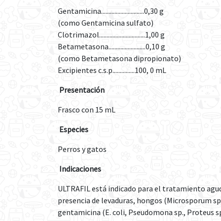
Gentamicina.............................0,30 g
(como Gentamicina sulfato)
Clotrimazol...............................1,00 g
Betametasona.........................0,10 g
(como Betametasona dipropionato)
Excipientes c.s.p...............100, 0 mL
Presentación
Frasco con 15 mL
Especies
Perros y gatos
Indicaciones
ULTRAFIL está indicado para el tratamiento agudo
presencia de levaduras, hongos (Microsporum sp.
gentamicina (E. coli, Pseudomona sp., Proteus sp.