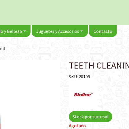
o y Belleza
Juguetes y Accesorios
Contacto
 ml
TEETH CLEANIN
SKU: 20199
Stock por sucursal
Agotado.