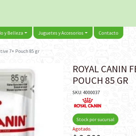
o y Belleza
Juguetes y Accesorios
Contacto
ctive 7+ Pouch 85 gr
ROYAL CANIN F
POUCH 85 GR
SKU: 4000037
Stock por sucursal
Agotado.