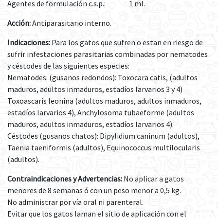
Agentes de formulación c.s.p.: 1 ml.
Acción:
Antiparasitario interno.
Indicaciones:
Para los gatos que sufren o estan en riesgo de
sufrir infestaciones parasitarias combinadas por nematodes
y céstodes de las siguientes especies:
Nematodes: (gusanos redondos): Toxocara catis, (adultos
maduros, adultos inmaduros, estadíos larvarios 3 y 4)
Toxoascaris leonina (adultos maduros, adultos inmaduros,
estadíos larvarios 4), Anchylosoma tubaeforme (adultos
maduros, adultos inmaduros, estadíos larvarios 4).
Céstodes (gusanos chatos): Dipylidium caninum (adultos),
Taenia taeniformis (adultos), Equinococcus multilocularis
(adultos).
Contraindicaciones y Advertencias:
No aplicar a gatos
menores de 8 semanas ó con un peso menor a 0,5 kg.
No administrar por vía oral ni parenteral.
Evitar que los gatos laman el sitio de aplicación con el