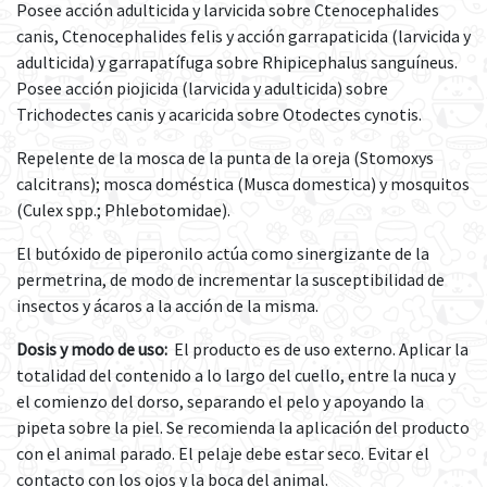
Posee acción adulticida y larvicida sobre Ctenocephalides
canis, Ctenocephalides felis y acción garrapaticida (larvicida y
adulticida) y garrapatífuga sobre Rhipicephalus sanguíneus.
Posee acción piojicida (larvicida y adulticida) sobre
Trichodectes canis y acaricida sobre Otodectes cynotis.
Repelente de la mosca de la punta de la oreja (Stomoxys
calcitrans); mosca doméstica (Musca domestica) y mosquitos
(Culex spp.; Phlebotomidae).
El butóxido de piperonilo actúa como sinergizante de la
permetrina, de modo de incrementar la susceptibilidad de
insectos y ácaros a la acción de la misma.
Dosis y modo de uso:
El producto es de uso externo. Aplicar la
totalidad del contenido a lo largo del cuello, entre la nuca y
el comienzo del dorso, separando el pelo y apoyando la
pipeta sobre la piel. Se recomienda la aplicación del producto
con el animal parado. El pelaje debe estar seco. Evitar el
contacto con los ojos y la boca del animal.