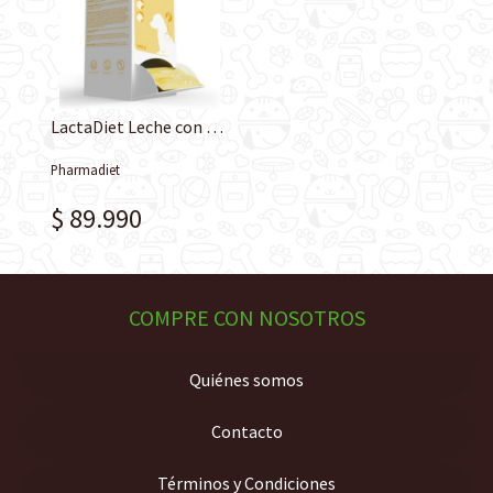
LactaDiet Leche con Calostro Para Perros Huérfanos 134 sachets + mamadera
Pharmadiet
$ 89.990
COMPRE CON NOSOTROS
Quiénes somos
Contacto
Términos y Condiciones