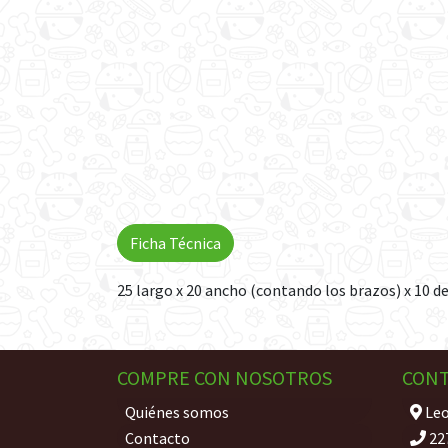
Ficha Técnica
25 largo x 20 ancho (contando los brazos) x 10 d
COMPRE CON NOSOTROS
CON
Quiénes somos
Leo
Contacto
22