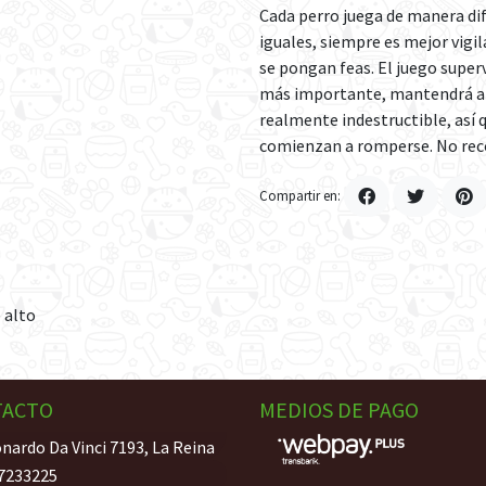
Cada perro juega de manera dif
iguales, siempre es mejor vigil
se pongan feas. El juego superv
más importante, mantendrá a s
realmente indestructible, así q
comienzan a romperse. No rec
Compartir en:
e alto
TACTO
MEDIOS DE PAGO
nardo Da Vinci 7193, La Reina
7233225