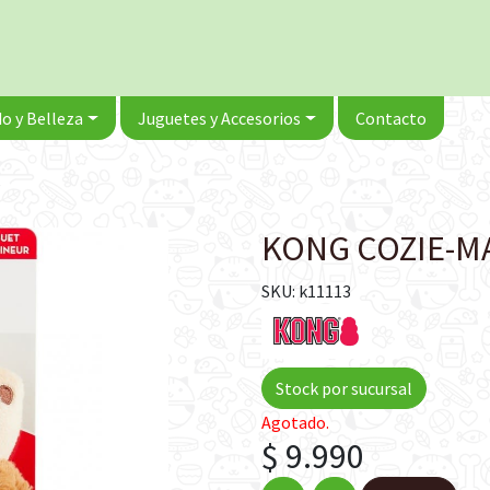
o y Belleza
Juguetes y Accesorios
Contacto
e
KONG COZIE-M
SKU: k11113
Stock por sucursal
Agotado.
$ 9.990