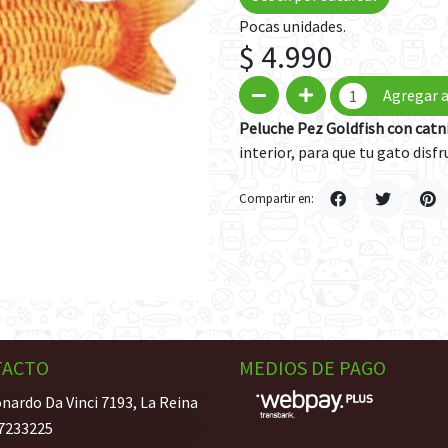
Pocas unidades.
$ 4.990
Agregar a
Peluche Pez Goldfish con catn
interior, para que tu gato disf
Compartir en:
TACTO
MEDIOS DE PAGO
nardo Da Vinci 7193, La Reina
7233225