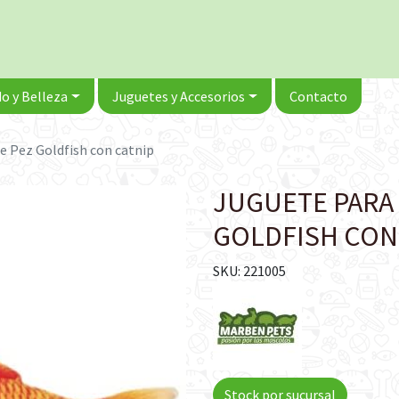
o y Belleza
Juguetes y Accesorios
Contacto
e Pez Goldfish con catnip
JUGUETE PARA
GOLDFISH CON
SKU: 221005
Stock por sucursal