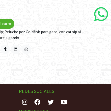
l carro
ip
; Peluche pez Goldfish para gato, con catnip al
rute jugando.
REDES SOCIALES