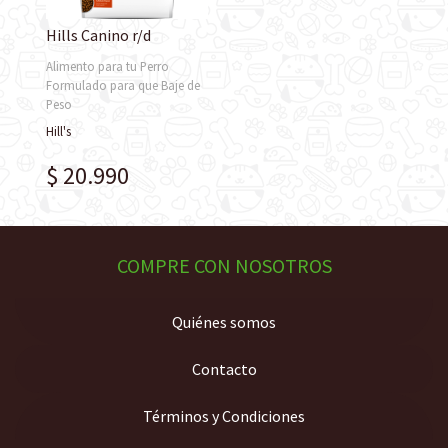
Hills Canino r/d
Alimento para tu Perro
Formulado para que Baje de
Peso
Hill's
$ 20.990
COMPRE CON NOSOTROS
Quiénes somos
Contacto
Términos y Condiciones