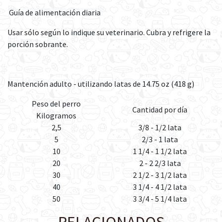
Guía de alimentación diaria
Usar sólo según lo indique su veterinario. Cubra y refrigere la
porción sobrante.
Mantención adulto - utilizando latas de 14.75 oz (418 g)
Peso del perro
Cantidad por día
Kilogramos
2,5
3/8 - 1/2 lata
5
2/3 - 1 lata
10
1 1/4 - 1 1/2 lata
20
2 - 2 2/3 lata
30
2 1/2 - 3 1/2 lata
40
3 1/4 - 4 1/2 lata
50
3 3/4 - 5 1/4 lata