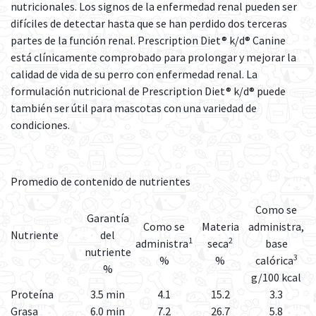
nutricionales. Los signos de la enfermedad renal pueden ser
difíciles de detectar hasta que se han perdido dos terceras
partes de la función renal. Prescription Diet® k/d® Canine
está clínicamente comprobado para prolongar y mejorar la
calidad de vida de su perro con enfermedad renal. La
formulación nutricional de Prescription Diet® k/d® puede
también ser útil para mascotas con una variedad de
condiciones.
Promedio de contenido de nutrientes
Como se
Garantía
Como se
Materia
administra,
Nutriente
del
1
2
administra
seca
base
nutriente
3
%
%
calórica
%
g/100 kcal
Proteína
3.5 min
4.1
15.2
3.3
Grasa
6.0 min
7.2
26.7
5.8