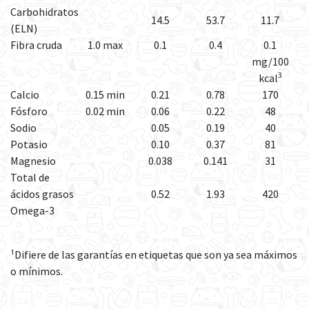
Carbohidratos
14.5
53.7
11.7
(ELN)
Fibra cruda
1.0 max
0.1
0.4
0.1
mg/100
3
kcal
Calcio
0.15 min
0.21
0.78
170
Fósforo
0.02 min
0.06
0.22
48
Sodio
0.05
0.19
40
Potasio
0.10
0.37
81
Magnesio
0.038
0.141
31
Total de
ácidos grasos
0.52
1.93
420
Omega-3
¹Difiere de las garantías en etiquetas que son ya sea máximos
o mínimos.