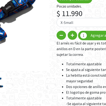
Pocas unidades.
$ 11.990
Agregar a
El arnés es fácil de usar y es 
anillos en D en la parte poster
sujetar la correa.
Totalmente ajustable
Se ajusta al siguiente ta
La hebilla está construi
mayor seguridad
Dos opciones de anillo en
El logotipo de goma pro
Totalmente ajustable
-Se ajusta al siguiente t