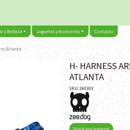
o y Belleza
Juguetes y Accesorios
Contacto
rro Atlanta
H- HARNESS AR
ATLANTA
SKU: 260303
Stock por sucursal