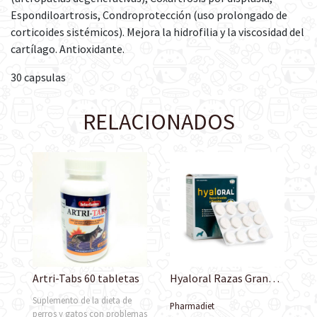
Espondiloartrosis, Condroprotección (uso prolongado de
corticoides sistémicos). Mejora la hidrofilia y la viscosidad del
cartílago. Antioxidante.
30 capsulas
RELACIONADOS
Artri-Tabs 60 tabletas
Hyaloral Razas Grandes y Gigantes Desde 20 kg
Suplemento de la dieta de
Pharmadiet
perros y gatos con problemas