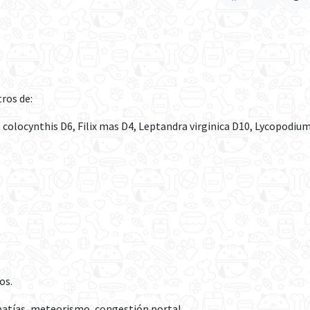
tros de:
s colocynthis D6, Filix mas D4, Leptandra virginica D10, Lycopod
os.
patías, meteorismo, congestión portal.