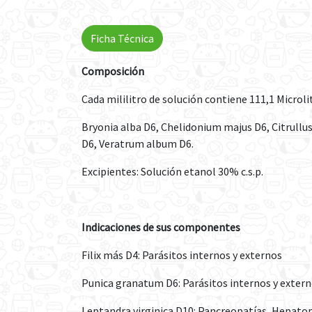
Ficha Técnica
Composición
Cada mililitro de solución contiene 111,1 Microli
Bryonia alba D6, Chelidonium majus D6, Citrullu
D6, Veratrum album D6.
Excipientes: Solución etanol 30% c.s.p.
Indicaciones de sus componentes
Filix más D4: Parásitos internos y externos
Punica granatum D6: Parásitos internos y extern
Leptandra virginica D10: Pancreopatías, Hepato