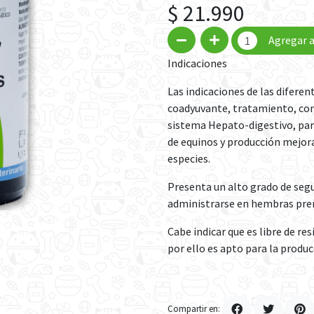
$ 21.990
Agregar a
Indicaciones
Las indicaciones de las difere
coadyuvante, tratamiento, cont
sistema Hepato-digestivo, para
de equinos y producción mejora
especies.
Presenta un alto grado de segu
administrarse en hembras preñ
Cabe indicar que es libre de re
por ello es apto para la produc
Compartir en: