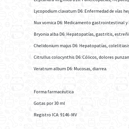
Lycopodium clavatum D6: Enfermedad de vías hepá
Nux vomica D6: Medicamento gastrointestinal y 
Bryonia alba D6: Hepatopatías, gastritis, estre
Chelidonium majus D6: Hepatopatías, colelitiasis, c
Citrullus colocynthis D6: Cólicos, dolores punza
Veratrum album D6: Mucosas, diarrea.
Forma farmacéutica
Gotas por 30 ml
Registro ICA: 9146-MV