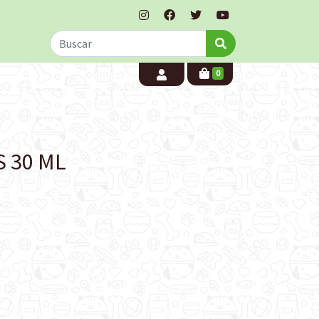
0
S 30 ML