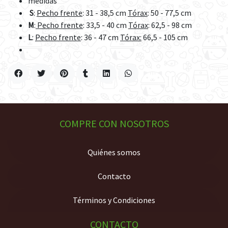
medidas
S
:
Pecho frente
: 31 - 38,5 cm
Tórax
: 50 - 77,5 cm
M
:
Pecho frente
: 33,5 - 40 cm
Tórax
: 62,5 - 98 cm
L
:
Pecho frente
: 36 - 47 cm
Tórax:
66,5 - 105 cm
COMPRE CON NOSOTROS
Quiénes somos
Contacto
Términos y Condiciones
CONTACTO