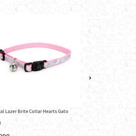
al Lazer Brite Collar Hearts Gato
Coastal Magnetic Col
l
Coastal