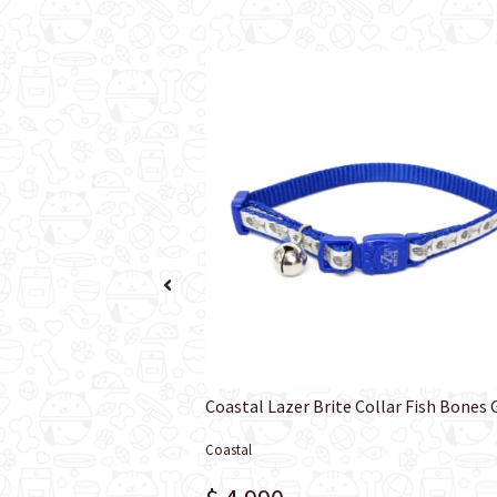
llar L Skulls XS
Coastal Lazer Brite Collar Fish Bones
Coastal