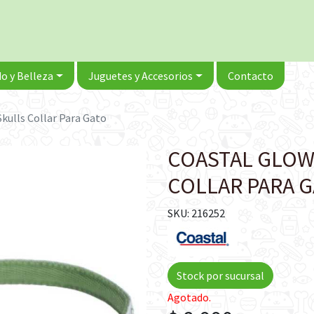
o y Belleza
Juguetes y Accesorios
Contacto
Skulls Collar Para Gato
COASTAL GLOW 
COLLAR PARA 
SKU: 216252
Stock por sucursal
Agotado.