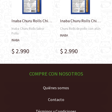
Inaba Churu Rolls Chicken Recipe Wraps For Cats 4 Tubos 40 gr
Inaba Churu Rolls Chicken Wraps Tuna Recipe For Cats 4 Tubos 40 gr
Inaba Churu Rolls Sabor
Churu Rolls de pollo con atún
Pollo
INABA
INABA
$ 2.990
$ 2.990
COMPRE CON NOSOTROS
Quiénes somos
Contacto
Términos y Condiciones