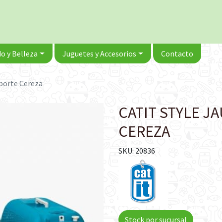
o y Belleza
Juguetes y Accesorios
Contacto
sporte Cereza
CATIT STYLE J
CEREZA
SKU: 20836
Stock por sucursal