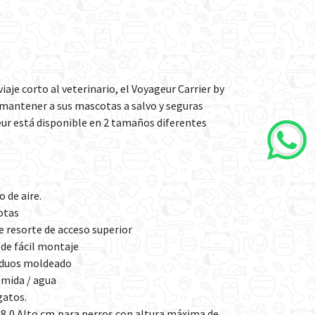
 viaje corto al veterinario, el Voyageur Carrier by
a mantener a sus mascotas a salvo y seguras
eur está disponible en 2 tamaños diferentes
o de aire.
otas
 resorte de acceso superior
 de fácil montaje
siduos moldeado
mida / agua
gatos.
8,0 Alto cm,para perros con altura máxima de