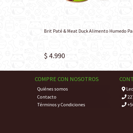
$ 4.990
COMPRE CON NOSOTROS
CON
Quiénes somos
Leo
Contacto
22
Términos y Condiciones
+5