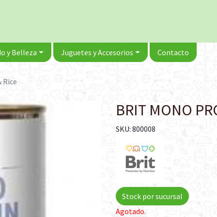
o y Belleza
Juguetes y Accesorios
Contacto
 Rice
BRIT MONO PRO
SKU: 800008
Stock por sucursal
Agotado.