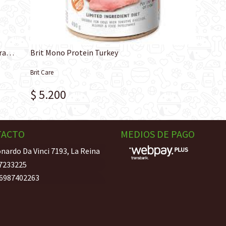
Brit Paté & Meat Duck Alimento Humedo Para Perro
Brit Mono Protein Turkey
Brit Care
$ 5.200
TACTO
MEDIOS DE PAGO
nardo Da Vinci 7193, La Reina
7233225
6987402263