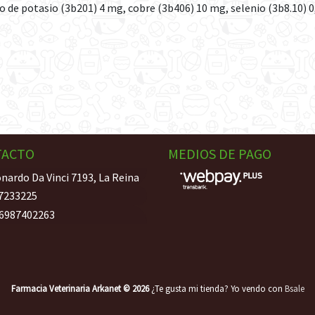
de potasio (3b201) 4 mg, cobre (3b406) 10 mg, selenio (3b8.10) 0
TACTO
MEDIOS DE PAGO
nardo Da Vinci 7193, La Reina
7233225
6987402263
Farmacia Veterinaria Arkanet © 2026
¿Te gusta mi tienda? Yo vendo con
Bsale