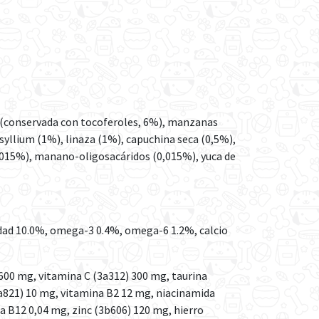
a (conservada con tocoferoles, 6%), manzanas
syllium (1%), linaza (1%), capuchina seca (0,5%),
0,015%), manano-oligosacáridos (0,015%), yuca de
ad 10.0%, omega-3 0.4%, omega-6 1.2%, calcio
600 mg, vitamina C (3a312) 300 mg, taurina
3a821) 10 mg, vitamina B2 12 mg, niacinamida
a B12 0,04 mg, zinc (3b606) 120 mg, hierro