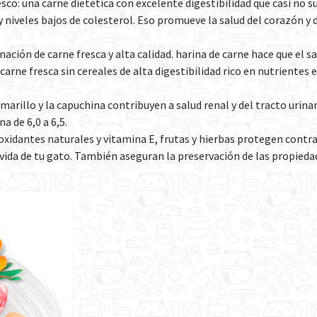
 una carne dietética con excelente digestibilidad que casi no su
y niveles bajos de colesterol. Eso promueve la salud del corazón y
 de carne fresca y alta calidad. harina de carne hace que el sab
carne fresca sin cereales de alta digestibilidad rico en nutrientes
illo y la capuchina contribuyen a salud renal y del tracto urina
a de 6,0 a 6,5.
antes naturales y vitamina E, frutas y hierbas protegen contra 
da de tu gato. También aseguran la preservación de las propiedad