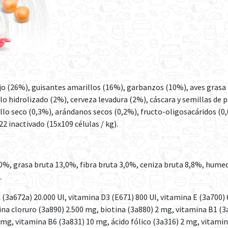
ejo (26%), guisantes amarillos (16%), garbanzos (10%), aves gras
lo hidrolizado (2%), cerveza levadura (2%), cáscara y semillas de p
llo seco (0,3%), arándanos secos (0,2%), fructo-oligosacáridos (
2 inactivado (15x109 células / kg).
 grasa bruta 13,0%, fibra bruta 3,0%, ceniza bruta 8,8%, humed
.
672a) 20.000 UI, vitamina D3 (E671) 800 UI, vitamina E (3a700) 
ina cloruro (3a890) 2.500 mg, biotina (3a880) 2 mg, vitamina B1 (
mg, vitamina B6 (3a831) 10 mg, ácido fólico (3a316) 2 mg, vitamin