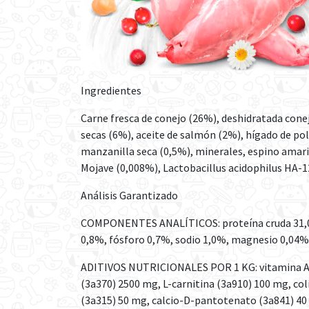
Ingredientes
Carne fresca de conejo (26%), deshidratada con
secas (6%), aceite de salmón (2%), hígado de pol
manzanilla seca (0,5%), minerales, espino amari
Mojave (0,008%), Lactobacillus acidophilus HA-12
Análisis Garantizado
COMPONENTES ANALÍTICOS: proteína cruda 31,0%,
0,8%, fósforo 0,7%, sodio 1,0%, magnesio 0,04%
ADITIVOS NUTRICIONALES POR 1 KG: vitamina A (3a
(3a370) 2500 mg, L-carnitina (3a910) 100 mg, col
(3a315) 50 mg, calcio-D-pantotenato (3a841) 40 