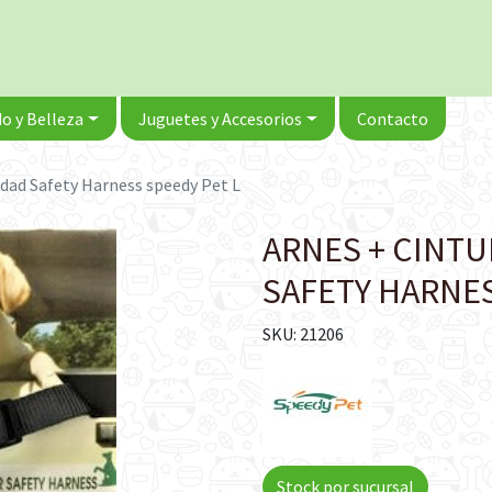
o y Belleza
Juguetes y Accesorios
Contacto
idad Safety Harness speedy Pet L
ARNES + CINT
SAFETY HARNES
SKU: 21206
Stock por sucursal