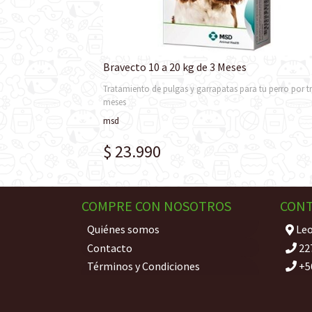
Bravecto 10 a 20 kg de 3 Meses
Tratamiento de pulgas y garrapatas para tu perro por t
meses
msd
$ 23.990
COMPRE CON NOSOTROS
CON
Quiénes somos
Leo
Contacto
22
Términos y Condiciones
+5