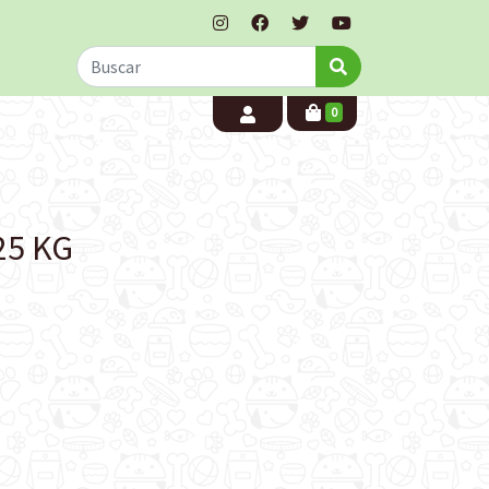
0
25 KG