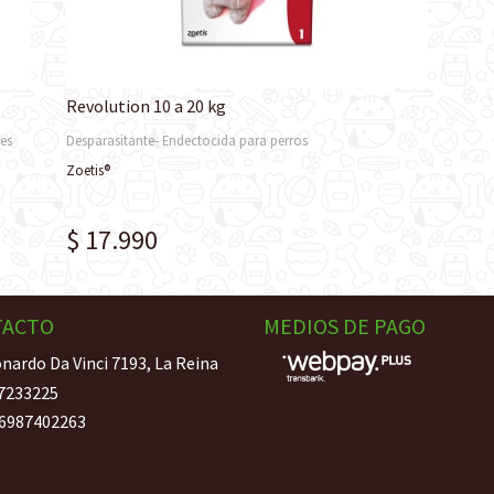
Revolution 10 a 20 kg
res
Desparasitante- Endectocida para perros
Zoetis®
$ 17.990
TACTO
MEDIOS DE PAGO
nardo Da Vinci 7193, La Reina
7233225
6987402263